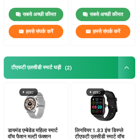
सबसे अच्छी कीमत
सबसे अच्छी कीमत
यूनिसेक्स स्मार्ट वॉच
हमसे संपर्क करें
हमसे संपर्क करें
जीपीएस स्मार्ट घड़ी
गोल आकार की स्मार्ट वॉच
टीएफटी एलसीडी स्मार्ट घड़ी
(2)
चौकोर आकार की स्मार्ट घड़ी
क्लासिक स्टाइल स्मार्टवॉच
स्पोर्ट्स ब्लूटूथ स्मार्ट वॉच
डायमंड एम्बेडेड महिला स्मार्ट
लिनवियर 1.83 इंच डिस्प्ले
सिम कार्ड स्मार्ट वॉच
वॉच फैशन मल्टी फंक्शन
टीएफटी एलसीडी स्मार्ट वॉच