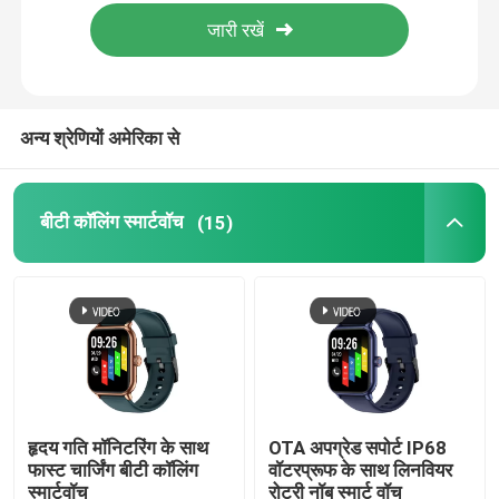
कारखाने का दौरा
गुणवत्ता नियंत्रण
अन्य श्रेणियों अमेरिका से
हमसे संपर्क करें
बीटी कॉलिंग स्मार्टवॉच
(15)
समाचार
बीटी कॉलिंग स्मार्टवॉच
टीएफटी एलसीडी स्मार्ट घड़ी
हृदय गति मॉनिटरिंग के साथ
OTA अपग्रेड सपोर्ट IP68
फास्ट चार्जिंग बीटी कॉलिंग
वॉटरप्रूफ के साथ लिनवियर
AMOLED स्मार्ट घड़ी
स्मार्टवॉच
रोटरी नॉब स्मार्ट वॉच