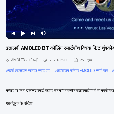
इतालवी AMOLED BT कॉलिंग स्मार्टवॉच क्विक फिट चुंबकीय 
AMOLED स्मार्ट घड़ी
2023-12-08
251 दृश्य
#
गर्ल्स ऑक्सीजन मॉनिटर स्मार्ट वॉच
#
ऑक्सीजन मॉनिटर AMOLED स्मार्ट वॉच
उत्पाद का वर्णन: दएमोलेड स्मार्ट घड़ीयह एक उच्च तकनीक वाली स्मार्टवॉच है जो उपयोग
साथ आती है जो घंटों का उपयोग समय प्...
और देखें
आगंतुक के संदेश