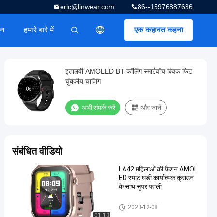
eric@linwear.com
86--15976887636
धन
हमारे बारे में
एक कहावत कहना
描述
इतालवी AMOLED BT कॉलिंग स्मार्टवॉच क्विक फिट
चुंबकीय चार्जिंग
अभी संपर्क करें
और जानें
संबंधित वीडियो
LA42 महिलाओं की फैशन AMOL
ED स्मार्ट घड़ी कार्यात्मक क्राउन
के साथ सुपर पतली
AMOLED स्मार्ट घड़ी
2023-12-08
01:13