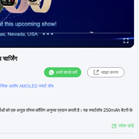
चार्जिंग
अभी संपर्क करें
साझा करना
#
जिंक अलॉय AMOLED स्मार्ट वॉच
कर्ताओं को एक अनूठा वॉयस कॉलिंग अनुभव प्रदान करती है। यह स्मार्टवॉच 250mAh बैटरी के
संदेश छोड़ें